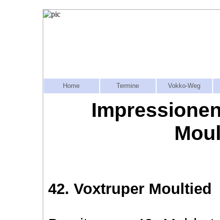
Home
Termine
Vokko-Weg
Impressionen
Moul
42. Voxtruper Moultied