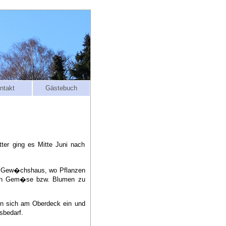
ntakt
Gästebuch
er ging es Mitte Juni nach
es Gew�chshaus, wo Pflanzen
f an Gem�se bzw. Blumen zu
en sich am Oberdeck ein und
sbedarf.