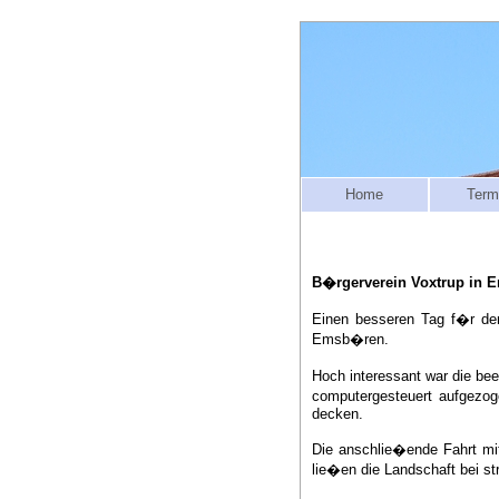
Home
Term
B�rgerverein Voxtrup in E
Einen besseren Tag f�r de
Emsb�ren.
Hoch interessant war die b
computergesteuert aufgezo
decken.
Die anschlie�ende Fahrt mi
lie�en die Landschaft bei 