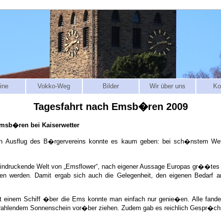
ine
Vokko-Weg
Bilder
Wir über uns
Ko
Tagesfahrt nach Emsb�ren 2009
msb�ren bei Kaiserwetter
n Ausflug des B�rgervereins konnte es kaum geben: bei sch�nstem Wett
eeindruckende Welt von „Emsflower“, nach eigener Aussage Europas gr��t
gen werden. Damit ergab sich auch die Gelegenheit, den eigenen Bedar
t einem Schiff �ber die Ems konnte man einfach nur genie�en. Alle fand
strahlendem Sonnenschein vor�ber ziehen. Zudem gab es reichlich Gespr�ch